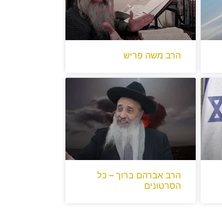
הרב משה פריש
הרב אברהם ברוך – כל
הסרטונים