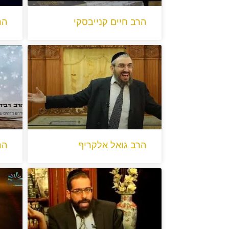
הרב חיים קנייבסקי
הר
הרב גואל אלקריף
הר