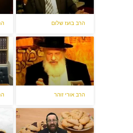
הרב בועז שלום
הר
הרב אורי זוהר
הר