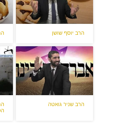
הרב יוסף שושן
הר
הרב שניר גואטה
הר
הס