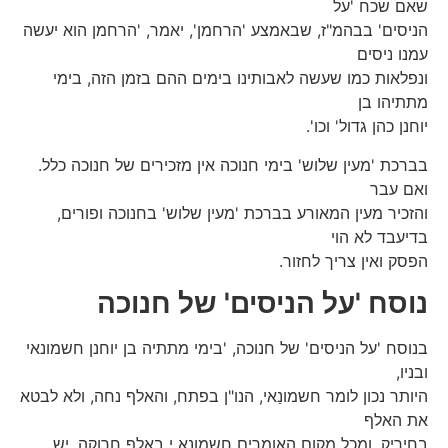
שאם שכח 'על
הניסים' בבהמ"ז, שבאמצע 'הרחמן', יאמר, 'הרחמן הוא יעשה
עמנו ניסים
ונפלאות כמו שעשה לאבותינו בימים ההם בזמן הזה, בימי
מתתיהו בן
יוחנן כהן גדול' וכו'.
בברכת 'מעין שלוש' בימי חנוכה אין מזכירים של חנוכה כלל.
ואם עבר
והזכיר מעין המאורע בברכת 'מעין שלוש' בחנוכה ופורים,
בדיעבד לא הוי
הפסק ואין צריך לחזור.
נוסח 'על הניסים' של חנוכה
בנוסח 'על הניסים' של חנוכה, 'בימי מתתיה בן יוחנן חשמונאי
ובניו,
היותר נכון לומר חשמונַאי, הנו"ן בפתח, והאלף נחה, ולא לבטא
את האלף
בחיריק. ומכל מקום האומרים חשמונאִ י באלף חרוקה, יש