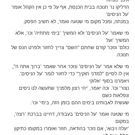
הדליקו נר חנוכה בבית הכנסת, אף על פי כן אין הקהל אומר
'על הניסים'
במנחה, ומכל מקום מי שטעה ואמר, לא חשיב הפסק.
מי שאמר 'על הניסים' ולא המשיך 'בימי מתתיה' וכו', אלא
המשיך 'ועל
כולם' ונזכר קודם שחתם "השם" צריך לחזור ולפרט הנס של
חנוכה.
מי שלא אמר 'על הניסים' ונזכר אחר שאמר 'ברוך אתה ה",
אין לו לסיים "למדני חוקיך" כדי לחזור לומר 'על הניסים'.
ויאמרנו בסוף 'אלוקי
נצור' וכו'. וכה יאמר, 'יהי רצון מלפניך שתעשה לנו ניסים
ונפלאות כשם
שעשית לאבותינו בימים ההם בזמן הזה, בימי' וכו'.
מי שטעה ואמר 'על הניסים' בעבודה, דהיינו בברכת 'רצה',
במקום
'יעלה ויבוא', אם נזכר בהודאה, חוזר ואומרו במקומו כתיקון