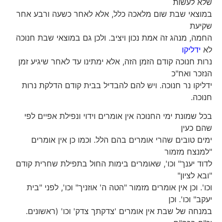
שלא לעשות
במוצאי שבת שום מלאכה כלל, אלא לאחר כשעה ורבע אחר
שקיעת
החמה, מנהג זה אמת נכון ויציב. ולכן גם במוצאי שבת חנוכה
לא
ידליקו
נרות חנוכה קודם הזמן הזה, אלא ימתינו עד לאחר שיגיע זמן
הנזכר ואח"כ
ידליקו נר חנוכה. ויש להם להבדיל בבית קודם הדלקת נרות
חנוכה.
בכל שמונת ימי החנוכה אין אומרים וידוי ונפילת אפיים לפי
שהם כעין
ימים טובים שהרי אומרים בהם הלל. וכמו כן אין אומרים
"למנצח מזמור
לדוד יענך" וכו', שאומרים בימות החול בתפילת שחרית קודם
"ובא לציון"
וכו'. וכן אין אומרים מזמור "הטה ה' אוזניך" וכו', לפני "בית
יעקב" וכו'. וכן
במנחה של שבת אין אומרים 'צדקתך צדק' וכו' (ראשונים.