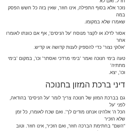
חז"ל. ואם לא
נזכר אלא בסוף התפילה, אינו חוזר, שאין בזה כל חשש הפסק
במה
שאמרו שלא במקומו.
אסור לדלג או לקצר מנוסח 'על הניסים', אף אם כוונתו לאומרו
אחר
'אלוקי נצור' כדי להספיק לענות קדושה או קדיש.
טעה בימי חנוכה ואמר 'בימי מרדכי ואסתר' וכו', במקום 'בימי
מתתיה'
וכו', יצא.
דיני ברכת המזון בחנוכה
גם בברכת המזון של חנוכה צריך לומר 'על הניסים' בהודאה,
לפני 'על
הכל ה' אלהינו אנחנו מודים לך'. ואם שכח לאומרו, כל זמן
שלא הזכיר
"השם" בחתימת הברכה חוזר, ואם הזכיר, אינו חוזר. וטוב