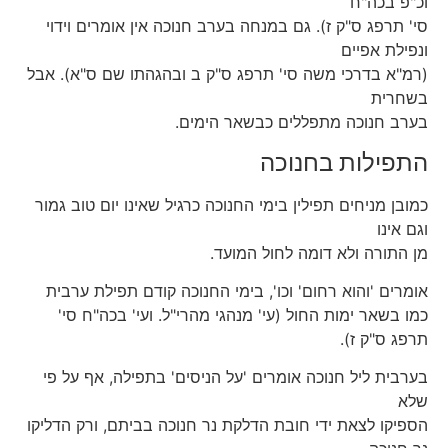
וכ"פ בכה"ח
סי' תרפג ס"ק ז). גם במנחה בערב חנוכה אין אומרים וידוי
ונפילת אפיים
(רמ"א בדרכי משה סי' תרפג ס"ק ב ובהגהתו שם ס"א). אבל
בשחרית
בערב חנוכה מתפללים כבשאר הימים.
התפילות בחנוכה
כמובן מניחים תפילין בימי החנוכה כרגיל שאינו יום טוב גמור
וגם אינו
מן התורה ולא דומה לחול המועד.
אומרים 'והוא רחום' וכו', בימי החנוכה קודם תפילת ערבית
כמו בשאר ימות החול (עי' מנהגי מהרי"ל. ועי' בכה"ח סי'
תרפג ס"ק ז).
בערבית ליל חנוכה אומרים 'על הניסים' בתפילה, אף על פי
שלא
הספיקו לצאת ידי חובת הדלקת נר חנוכה בביתם, ורק הדליקו