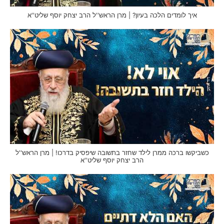
איך לומדים הלכה בעיון? | מרן הראש''ל הרב יצחק יוסף שליט''א
כשביקשו ברכה ממרן לילד שחזר בתשובה שיפסיק בדרכו! | מרן הראש''ל
הרב יצחק יוסף שליט''א