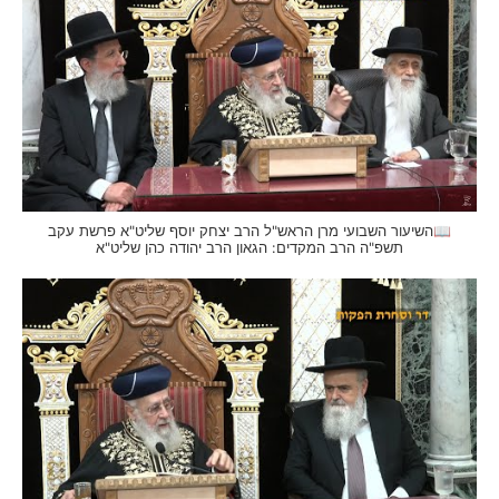
📖השיעור השבועי מרן הראש"ל הרב יצחק יוסף שליט"א פרשת עקב
תשפ"ה הרב המקדים: הגאון הרב יהודה כהן שליט"א