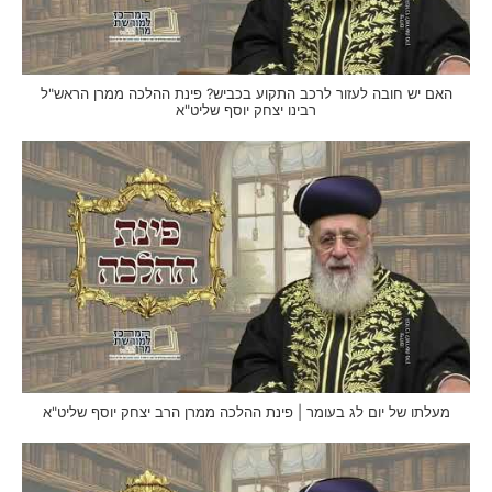
האם יש חובה לעזור לרכב התקוע בכביש? פינת ההלכה ממרן הראש"ל
רבינו יצחק יוסף שליט"א
מעלתו של יום לג בעומר | פינת ההלכה ממרן הרב יצחק יוסף שליט"א