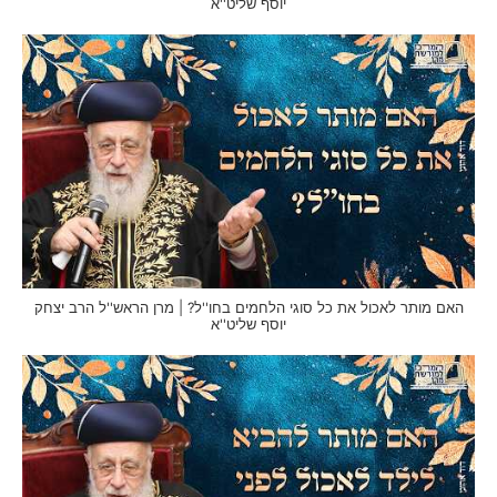
יוסף שליט''א
האם מותר לאכול את כל סוגי הלחמים בחו''ל? | מרן הראש''ל הרב יצחק
יוסף שליט''א