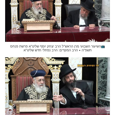
📺השיעור השבועי מרן הראש"ל הרב יצחק יוסף שליט"א פרשת פנחס
תשפ"ה • הרב המקדים: הרב נפתלי חדש שליט"א