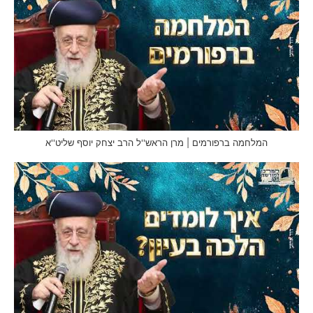
המלחמה ברפורמים | מרן הראש''ל הרב יצחק יוסף שליט''א