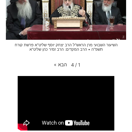
השיעור השבועי מרן הראש"ל הרב יצחק יוסף שליט"א פרשת קורח
תשפ"ה • הרב המקדים: הרב זמיר כהן שליט"א
הבא
»
4
/
1