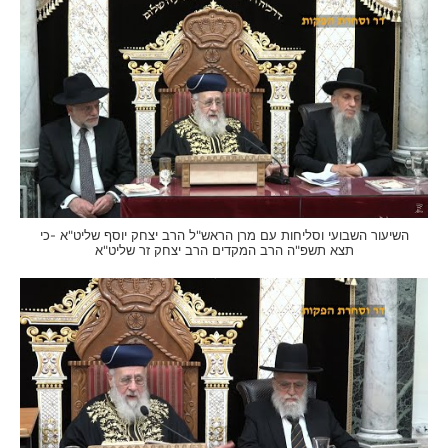
השיעור השבועי וסליחות עם מרן הראש"ל הרב יצחק יוסף שליט"א -כי
תצא תשפ"ה הרב המקדים הרב יצחק זר שליט"א