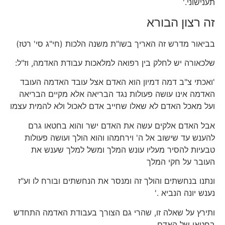
תענישוני.'
זה רצון הבורא
בביאור מדרש זה האריך בשו"ת משנה הלכות (חי"ג סי' רטז)
שלכאורה יש לחלק בין רפואה למלאכות עבודת האדמה, וז"ל:
'ואכתי צ"ב דמה דמיון הוא האדם אצל עובד האדמה העובד
האדמה אינו עושה פעולות נגד הבריאה אלא מקיים הבריאה
ועל מאכל האדם לא שאלו שחייב אדם לאכול ולא להמית עצמו
אבל האדם אלקים עשה את האדם ישר והוא בחטאו גרם
להענש עד שישוב אל ה' וירחמהו והוא הולך ועושה פעולות
טבעיות להסיר מעליו עונש המלך ומשל למלך שענש את
העובר על חקי המלך
ונתנו בנחשתים והולך זה ומנסר את הנחשתים ובורח לו וע"ז
נענש יונה הנביא .'
ותירץ על שאלה זו, שהרי גם הצורך בעבודת האדמה התחדש
בחטאו של האדם,