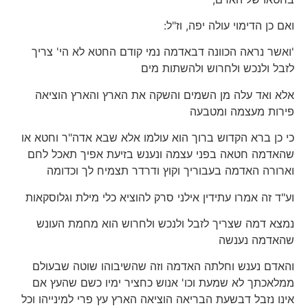
ואם כן הדימוי עולה יפה, וז"ל:
'ואשר נראה הכוונה דבאדמה נמי קודם החטא לא הי' צריך
לזבל ולנכש ולחרוש ולהשתות מים
אלא ואד עלה מן השמים והשקה את הארץ והארץ הוציאה
פירות מעצמה ומטבעה
כי כן ברא הקדוש ברוך הוא עולמו אלא שבא אדה"ר וחטא או
שהאדמה חטאה בפני עצמה
ונענש בזיעת אפיך תאכל לחם
וארורה האדמה בעבוריך וקוץ ודרדר תצמיח לך וכדומה
וע"ד זה אמרו עתידין אילני סרק להוציא כלי מילת וגלוסקאות
נמצא דמה שצריך לזבל ולנכש ולחרוש הוא מחמת העונש
שהאדמה נענשה
והאדם נענש וחלתה האדמה וזה שהשיבוהו שוטה שבעולם
ממלאכתך לא שמעת וכו' אנוש כחציר ימיו כשם שהעץ אם
אינו נזבל דבשעת הבריאה הוציאה הארץ עץ פרי למינייהו וכל