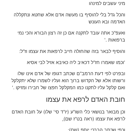
מיני עשבים למינהו
והכל גדל בלי להוסיף בו מעשה אדם אלא שחטא ונתקללה
האדמה ובא העונש
ואעפ"כ אתה עובד לתקנה אם כן זה רצון הבורא והכי נמי
ברפואות .'
והוסיף לבאר בזה שהחולה חייב לרפאות את עצמו וז"ל:
'וכמו שאמרו חז"ל דכאיב ליה כאיבא אזיל לבי אסיא
ובפרט לפי דעת הרמב"ם שכתב דגופו של אדם אינו שלו
ורשותו אלא של הקדוש ברוך הוא ועליו לשמרו שלא יתקלקל
ואם קלקל עליו לתקנו כמו המקלקל חפצו של חבירו ומזיקו .'
חובת האדם לרפא את עצמו
וכן מבואר בנושאי כלי השו"ע (יו"ד סי' שלו) על חובת האדם
לרפא את עצמו (ראה בט"ז שם),
וכפי שכתב הברכי יוסף (שם):