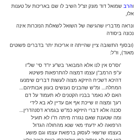
ו
הרב
שמואל דוד מונק זצ"ל השיב לו שם באריכות על טענות
אלו,
ונראה מדבריו שהגישה של השואל לשאלות הנזכרות אינה
נכונה ביסודה
(ובסוף התשובה ציין שהייתה זו אריכות יתר בדברים פשוטים
מאוד), וז"ל:
'וסו"ס אין לנו אלא המבואר בש"ע יו"ד סי' של"ו
ע"פ הרמב"ן עצמו דמצוה להתרפאות פשיטא
דהיכא דשכיח היזיקא מצוה לעשות דברים שימנעו
המחלה… ומ"ש שהבנים נענשים בעוון אבותיהם…
האם לא נאמר בבניו הקטנים לא תעמוד על דם
רעך ומצוה זו שייכת אף אם עדיין לא בא לידי
סכנה אלא דברי היזיקא כמ"ש בגמרא דסנהדרין…
ומה שטענת שאם נגזרה מיתה ח"ו לא תועיל
הרפואה לא ידעתי מאי שנא מהחולה הגדול
בעצמו שרשאי לעסוק ברפואת עצמו וגם פושע