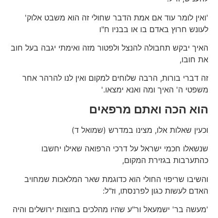
'ואין לומר עוד אם אמת הדבר שחולי זה הוא משבט אלוק'
לעונש חרוץ באדם בו או בבניו ח"ו
האיך יבקש תחבולה להנצל ולפטור מזה ואימתי יגבה בעל חוב
את חובו,
זה דברי בורות, הרבה שלוחים למקום ואין לנו להרהר אחר
משפטי ה' האיך ומה ואנא ימצאו.'
הוא הכה ואתם מרפאים
וכעין שאלות אלו, מצינו במדרש (שמואל ד)
שנשאלו חכמי ישראל על דרכי הרפואה שאילו יחשבו
כהתערבות בגזירת המקום,
והשיבו שריפוי החולי הוא כדוגמת שאר המלאכות שמחויב
האדם לעשות כגון לפרנסתו, וז"ל:
'מעשה בר' ישמעאל ור"ע שהיו מהלכים בחוצות ירושלים והיה