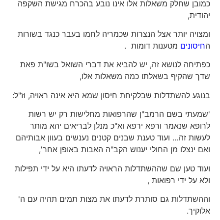
כמובן שחלק משאלות אלו אינו נובע בהכרח מגישת השקפה
יהודית,
ומצויה יותר אצל הנצרות שכמריה לחמו בעבר כנגד בשורות
ה
חיסונים
מטענות דומות .
כפתיחה לנושא זה, יש להביא את דברי השואל בשו"ת פאת
שדך שהקיף בשאלתו כמה משאלות אלו,
בנוגע להשתדלות שבלקיחת חיסון שמא היא אינה ראויה, וז"ל:
'שמעתי בשם הרמב"ן שהרפואות מחלישות רק יש רשות
לרופא שנאמר ורפא ירפא וא"כ מנלן לבריאים יהא מותר
לעשות זה… ועוד טענת שבנים קטנים נענשים בעוון אבותיהם
ואם ינצלו מן החולי יענוש הקב"ה האבות באופן אחר',
ועוד טען שם שההשתדלות הראויה לדעתו היא על ידי תפילות
ולא על ידי רפואות ,
וההשתדלות גם סותרת לדעתו את מצות תמים תהיה עם ה'
אלוקיך.