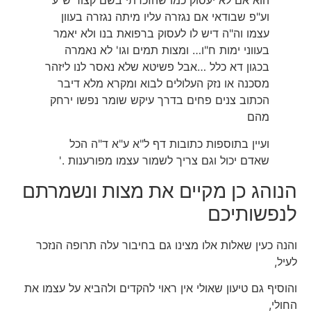
הוא אם לא יעסוק כמו שהזכרתי בשם קצור ש"ע
וע"פ שבודאי אם נגזרה עליו מיתה נגזרה בעוון
עצמו וה"ה דיש לו לעסוק ברפואת בנו ולא יאמר
בעווני ימות ח"ו… ומצות תמים וגו' לא נאמרה
בכגון דא כלל …אבל פשיטא שלא נאסר לנו ליזהר
מסכנה או נזק העלולים לבוא ומקרא מלא דיבר
הכתוב צנים פחים בדרך עיקש שומר נפשו ירחק
מהם
ועיין בתוספות כתובות דף ל"א ע"א ד"ה הכל
שאדם יכול וגם צריך לשמור עצמו מפורענות .'
הנוהג כן מקיים את מצות ונשמרתם
לנפשותיכם
והנה כעין שאלות אלו מצינו גם בחיבור עלה תרופה הנזכר
לעיל,
והוסיף גם טיעון שאולי אין ראוי להקדים ולהביא על עצמו את
החולי,