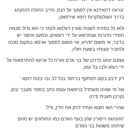
'ונראה דהאידנא אין לסמוך על הנס, וחייב החולה להתנהג
בדרך העולםלקרות רופא שירפאנו,
ולאו כל כמיניה לשנות סוגיין דעלמא ולומר כי הוא גדול מכמה
חסידי הדורות שנתרפאו על ידי רופאים, וכמעט איסור יש
בדבר, אי משום יוהרא, ואי משום לסמוך אניסא במקום סכנה
ולהזכיר עונותיו בשעת חוליו,
אמנם ינהוג כדרכן של בני אדם וארח כל ארעא להתרפאות על
ידי רופא ולבו בל עמו,
רק ידבק בקונו למתקף ברחמי בכל לב ובו יבטח דוקא.'
ועל מי שאינו משתדל ברפואת עצמו כתב בספר מעבר יבוק
(קרבן תענית פ"ה)
שהרי הוא חוטא ועתיד ליתן את הדין, וז"ל:
'ההנהגה וייסורין שהן בגוף האדם כמו החולאים יש מהם
שיתהוו משטות בני האדם