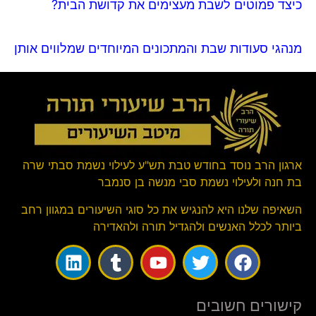
כיצד פמוטים לשבת מעצימים את קדושת הבית?
מנהגי סעודות שבת והמתכונים המיוחדים שמלווים אותן
ארגון הרב נוסד בחודש טבת תש"ע לעילוי נשמת סבתי שרה
בת חנה ולעילוי נשמת סבי מנשה בן סנמבר
השאיפה שלנו היא להנגיש את כל סוגי השיעורים במגוון רחב
ביותר לכלל האנשים ולהגדיל תורה ולהאדירה
קישורים חשובים