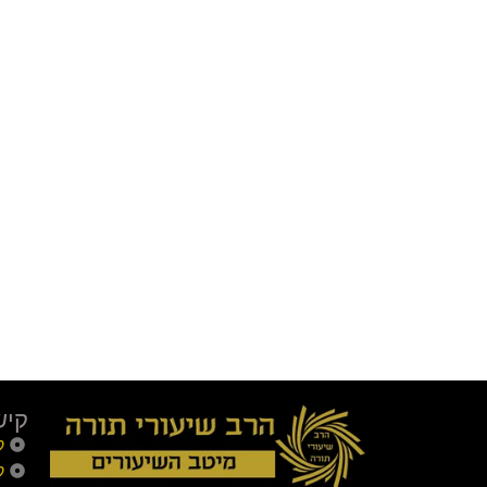
קיש
ק
ק