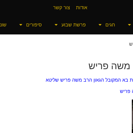
אודות
צור קשר
חגים
פרשת שבוע
סיפורים
שונו
ש
משה פריש
 בא המקובל הגאון הרב משה פריש שליטא
 פריש