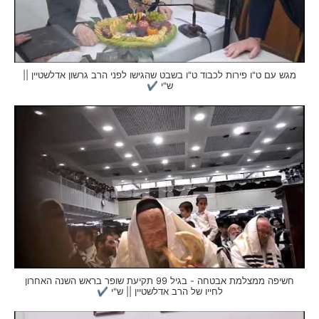
מגש עם ט"ו פירות לכבוד ט"ו בשבט שהגישו לפני הרב גרשון אדלשטיין ||
ש"י ✔
חשיפה ממצלמת אבטחה - בגיל 99 תקיעת שופר בראש השנה האחרון
לחייו של הרב אדלשטיין || ש"י ✔