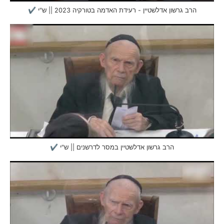
הרב גרשון אדלשטיין - רעידת האדמה בטורקיה 2023 || ש"י ✔
הרב גרשון אדלשטיין במסר לדרשנים || ש"י ✔