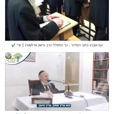
עם אצבע בתוך הסידור - כך התפלל הרב גרשון אדלשטיין || ש"י ✔