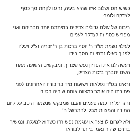
כשיש חס ושלום איזו שהיא בעיה, נהגנו לקחת סך כסף
לצדקה ולומר:
ריבונו של עולם גדולים צדיקים במיתתם יותר מבחיהם ואני
מפריש כסף זה לצדקה לעניים
לעילוי נשמת מו"ר ר' יוסף ברכות בן ר' זכריה זצ"ל ויעלה
לפניך כאילו נתתי זה הסך בידו
ויעשה לנו את הפדיון נפש שצריך, ומבקשים הישועה מאת
השם יתברך בזכות הצדיק,
וראינו בס"ד נפלאות וישועות מיד בדיבוריו האחרונים לפני
פתירתו היה אומר כמצווה אותנו שיהיה בס"ד!
וחזר על זה כמה פעמים והבנו שמבקש שנשמור היטב על קיום
התורה והמצוות מבלי להתרשל ח"ו
ולא לגרום לו צער או עוגמת נפש ח"ו כשהוא למעלה, ונמשיך
בדרכו שהיה נאמן ביותר לבוראו