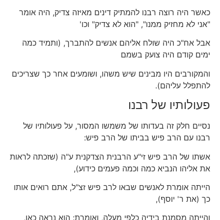
כאשר היה רוצה רבנו להמתיק דינים מאיזה צדיק, היה אומר
"אני לא מחזיק ממנו", "הוא לא צדיק" וכו'
אבל אח"כ היה שולח אליהם אנשים להתברך, (ותמיד כמה
ימים קודם היה צועק בשמם
והמקורבים היו מבינים שיש משהו, ושומעים אחר כך שצריכים
להתפלל עליהם).
פעולותיו של רבנו
נסיים חלק זה בעדותו של משמשו המסור, על פעולותיו של
רבנו עם הרב פיש בביתו של הרב פיש:
אשתו של הרב פיש זי"ע הרבנית הצדקנית ע"ה (שזכתה לראות
את אליהו הנביא כמה וכמה פעמים כידוע),
הייתה אומרת לאנשים שבאו לרב פיש זצ"ל, אתם רואים אותו
כך (את ר' יוסף),
והייתה מסמנת בידיה כלפי מעלה, ואומרת: הוא נראה כאן,