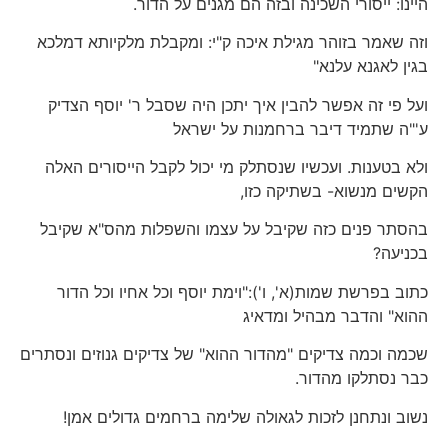
היינו: ייסורי השכינה ובזה הם מגנים על הדור.
וזה שאמר בזוהר מגילת איכה ק"י: ומקבלת מלקיותא דמלכא
בגין לאגנא עלנא"
ועל פי זה אפשר להבין איך יתכן היה שסבל ר' יוסף הצדיק
ע'"ה שתמיד דיבר ברחמנות על ישראל
ולא בטענות. ועכשיו שנסתלק מי יכול לקבל הייסורים האלה
הקשים מנשוא- בשתיקה כזו,
בהסתר פנים כזה שקיבל על עצמו והשפלות מהס"א שקיבל
בכניעה?
כתוב בפרשת שמות(א', ו'):"וימת יוסף וכל אחיו וכל הדור
ההוא" והדבר מבהיל ומדאיג
שכמה וכמה צדיקים "מהדור ההוא" של צדיקים גנוזים ונסתרים
כבר נסתלקו מהדור.
נשוב ונתחנן לזכות לגאולה שלימה ברחמים גדולים אמן!