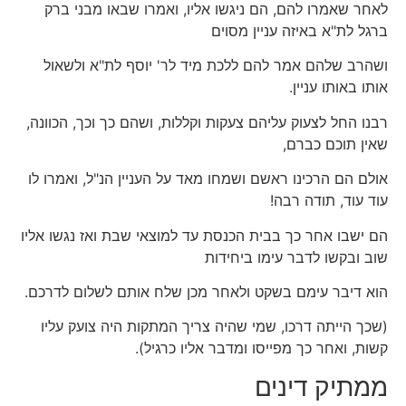
לאחר שאמרו להם, הם ניגשו אליו, ואמרו שבאו מבני ברק
ברגל לת"א באיזה עניין מסוים
ושהרב שלהם אמר להם ללכת מיד לר' יוסף לת"א ולשאול
אותו באותו עניין.
רבנו החל לצעוק עליהם צעקות וקללות, ושהם כך וכך, הכוונה,
שאין תוכם כברם,
אולם הם הרכינו ראשם ושמחו מאד על העניין הנ"ל, ואמרו לו
עוד עוד, תודה רבה!
הם ישבו אחר כך בבית הכנסת עד למוצאי שבת ואז נגשו אליו
שוב ובקשו לדבר עימו ביחידות
הוא דיבר עימם בשקט ולאחר מכן שלח אותם לשלום לדרכם.
(שכך הייתה דרכו, שמי שהיה צריך המתקות היה צועק עליו
קשות, ואחר כך מפייסו ומדבר אליו כרגיל).
ממתיק דינים