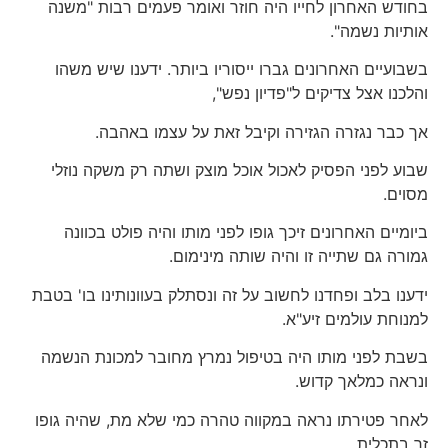
בחודש האחרון לחייו היה חוזר ואומר פעמים רבות "משנה
אותיות נשמה".
בשבועיים האחרונים גברו ייסוריו ביותר. ידענו שיש משהו
והלכנו אצל צדיקים ל"פדיון נפש",
אך כבר נגזרה הגזירה וקיבל זאת על עצמו באהבה.
שבוע לפני הפסיק לאכול אוכל מוצק ושתה רק משקה נוזלי
מסוים.
ביומיים האחרונים זיכך גופו לפני מותו והיה פולט בכוונה
גמורה גם שתייה זו והיה שותה מינימום.
ידענו בלב ופחדנו לחשוב על זה ונסתלק בעוונותינו בו' בטבת
למנוחת עולמים זיע"א.
בשבת לפני מותו היה בטיפול נמרץ מחובר למכונת הנשמה
ונראה כמלאך קדוש.
לאחר פטירתו נראה במקווה טהרה כמי שלא מת, שהיה גופו
זך בתכלית.